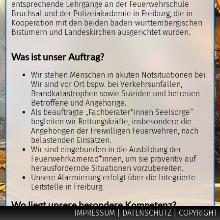
entsprechende Lehrgänge an der Feuerwehrschule
Bruchsal und der Polizeiakademie in Freiburg, die in
Kooperation mit den beiden baden-württembergischen
Bistümern und Landeskirchen ausgerichtet wurden.
Was ist unser Auftrag?
Wir stehen Menschen in akuten Notsituationen bei.
Wir sind vor Ort bspw. bei Verkehrsunfällen,
Brandkatastrophen sowie Suiziden und betreuen
Betroffene und Angehörige.
Als beauftragte „Fachberater*innen Seelsorge“
begleiten wir Rettungskräfte, insbesondere die
Angehörigen der Freiwilligen Feuerwehren, nach
belastenden Einsätzen.
Wir sind eingebunden in die Ausbildung der
Feuerwehrkamerad*innen, um sie präventiv auf
herausfordernde Situationen vorzubereiten.
Unsere Alarmierung erfolgt über die Integrierte
Leitstelle in Freiburg.
Wo liegt unsere besondere Kompetenz?
IMPRESSUM
| DATENSCHUTZ
| COPYRIGHT