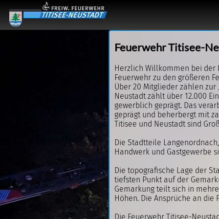
Feuerwehr Titisee-Ne
Herzlich Willkommen bei der 
Feuerwehr zu den größeren Fe
Über 20 Mitglieder zählen zur
Neustadt zählt über 12.000 Ei
gewerblich geprägt. Das verarb
geprägt und beherbergt mit z
Titisee und Neustadt sind Gr
Die Stadtteile Langenordnach,
Handwerk und Gastgewerbe sin
Die topografische Lage der St
tiefsten Punkt auf der Gemark
Gemarkung teilt sich in mehr
Höhen. Die Ansprüche an die F
Die Feuerwehr Titisee-Neustad