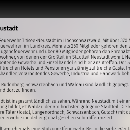
ustadt
Feuerwehr Titisee-Neustadt im Hochschwarzwald. Mit über 370 M
uerwehren im Landkreis. Mehr als 260 Mitglieder gehören den s
 Jugendfeuerwehr und über 80 Mitglieder gehören den Ehrenabtei
nwohner, von denen der Großteil im Stadtteil Neustadt wohnt. N
eitende Gewerbe und Einzelhandel sind hier anzutreffen. Der Stad
ahlreichen Hotels und Pensionen ganzjährig zahlreiche Gäste. 
oßhändler, verarbeitendes Gewerbe, Industrie und Handwerk beh
 Rudenberg, Schwärzenbach und Waldau sind ländlich geprägt. 
d dort zu finden.
adt ist insgesamt ländlich zu sehen. Während Neustadt mit ein
ung bildet, ist Waldau der am höchsten gelegene Stadtteil. Die
ere Täler (Jostal, Langenordnach, Schwärzenbach, Gutach) mit 
euerwehr sind daher global gesehen sehr differenziert.
t war ehemals eine Stützpunktfeuerwehr. Bis in die siebzieger