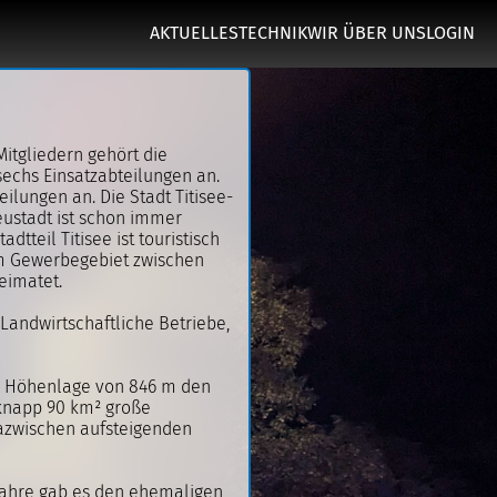
AKTUELLES
TECHNIK
WIR ÜBER UNS
LOGIN
itgliedern gehört die
echs Einsatzabteilungen an.
lungen an. Die Stadt Titisee-
eustadt ist schon immer
tteil Titisee ist touristisch
Im Gewerbegebiet zwischen
eimatet.
Landwirtschaftliche Betriebe,
er Höhenlage von 846 m den
 knapp 90 km² große
dazwischen aufsteigenden
 Jahre gab es den ehemaligen