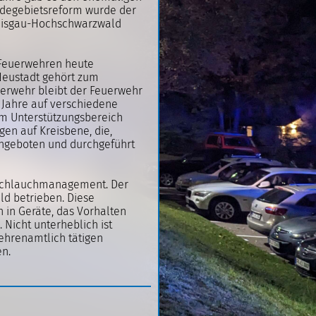
ndegebietsreform wurde der
reisgau-Hochschwarzwald
r Feuerwehren heute
-Neustadt gehört zum
erwehr bleibt der Feuerwehr
n Jahre auf verschiedene
m Unterstützungsbereich
en auf Kreisbene, die,
angeboten und durchgeführt
d Schlauchmanagement. Der
d betrieben. Diese
 in Geräte, das Vorhalten
Nicht unterheblich ist
 ehrenamtlich tätigen
n.