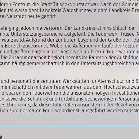
eren Zentrum die Stadt Titisee-Neustadt war. Nach der Gemei
nden teilweise dem Landkreis Waldshut sowie dem Landkreis B
ee-Neustadt heute gehört.
ehr ging jedoch nie verloren. Der Landkreis ist hinsichtlich de
annte Unterstützungsbereiche aufgeteilt. Die Feuerwehr Titisee
hwarzwald. Aufgrund der zentralen Lage und der Größe der Feu
 im Bereich zugeordnet. Wobei die Aufgaben im laufe der letzte
n und größere Lagen in der Regel von mehreren Feuerwehren i
Die Zusammenarbeit beginnt bereits im Rahmen der Ausbildung
tsamt, häufig gemeinschaftlich in den Untersützungsbereichen 
ch und personell die zentralen Werkstätten für Atemschutz- un
gemeinschaftlich mit dem Feuerwehren aus dem Hochschwarzwal
en ersparen den Feuerwehren die ansonsten nötigen Investitionen
 sowie die Schulung und Fortbildung des jeweiligen Personals. 
es Ehrenamts, da diese Tätigkeiten ansonsten in der Regel von
lich zum normalen Feuerwehrdienst, ausgeführt werden müsste
g