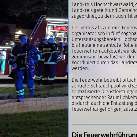
Landkreis Hochschwarzwald, d
Landkreis geteilt und Gemei
zugeordnet, zu dem auch Titis
Der Status als zentrale Feuerw
organisatorisch in fünf sogen
Unterstützungsbereich Hochsc
bis heute eine zentrale Rolle
Feuerwehren aufgeteilt wurde
gemeinsam bewältigt werden. 
koordiniert durch das Landra
werden.
Die Feuerwehr betreibt örtli
zentrale Schlauchpool wird 
zentralisierte Dienstleistung
entsprechender Räumlichkeiten
dadurch auch die Entlastung d
Feuerwehrangehörigen, zusätz
Die Feuerwehrführun